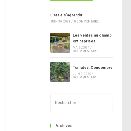
L’étale s’agrandit
JUIN 30, 2021
/
0 COMMENTAIRE
Les ventes au champ
ont reprises.
MAI 8, 2021
/
0 COMMENTAIRE
Tomates, Concombre
JUIN 9, 2020
/
0 COMMENTAIRE
Press
Escape
to
close
Archives
the