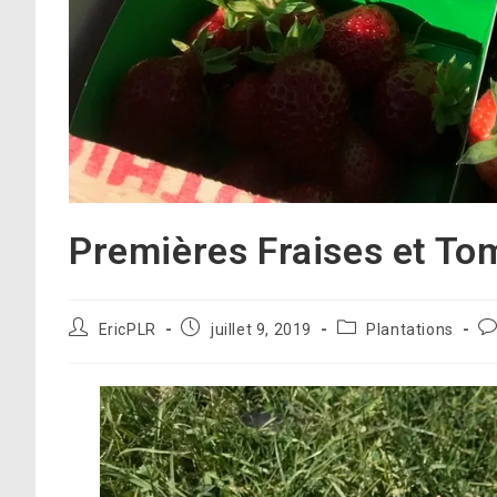
Premières Fraises et T
Auteur/autrice
Publication
Post
Co
EricPLR
juillet 9, 2019
Plantations
de
publiée :
category:
de
la
la
publication :
pu