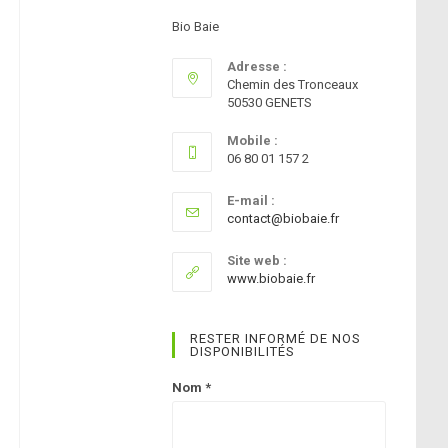
Bio Baie
SEARCH
Adresse :
Chemin des Tronceaux
50530 GENETS
Mobile :
06 80 01 157 2
E-mail :
S’ouvre
contact@biobaie.fr
dans
votre
Site web :
application
www.biobaie.fr
RESTER INFORMÉ DE NOS
DISPONIBILITÉS
Nom
*