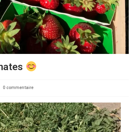
omates
mmentaires
0 commentaire
blication :