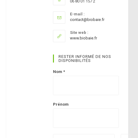
06 80 01 157 2
E-mail :
SEARCH
S’ouvre
contact@biobaie.fr
dans
votre
Site web :
application
www.biobaie.fr
RESTER INFORMÉ DE NOS
DISPONIBILITÉS
Nom
*
Prénom