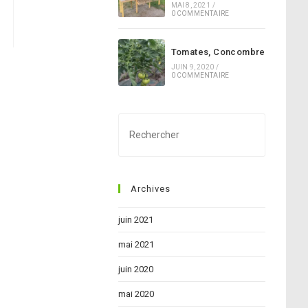
MAI 8, 2021
/
0 COMMENTAIRE
 la page suivante
Tomates, Concombre
JUIN 9, 2020
/
0 COMMENTAIRE
Press
Escape
to
close
Archives
the
search
juin 2021
panel.
mai 2021
juin 2020
mai 2020