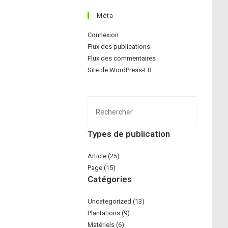
Méta
Connexion
Flux des publications
Flux des commentaires
Site de WordPress-FR
Press
Escape
to
Types de publication
close
the
Article (25)
search
Page (15)
Catégories
panel.
Uncategorized (13)
Plantations (9)
Matériels (6)